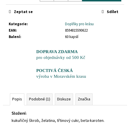
č
Měrná
cena:
u
Zeptat se
Sdílet
j
e
Kategorie
:
Doplňky pro krásu
m
EAN
:
8594015590622
e
Balení
:
60 kapslí
DOPRAVA ZDARMA
pro objednávky od 500 Kč
POCTIVÁ ČESKÁ
výroba v Moravském krasu
Popis
Podobné (1)
Diskuze
Značka
Složení:
kukuřičný škrob, želatina, třtinový cukr, beta-karoten.