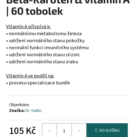
je
a
0,0
| 60 tobolek
z
j
5
í
hvězdiček.
Vitamín A přispívá k:
t
• normálnímu metabolismu železa
?
• udržení normálního stavu pokožky
• normální funkci imunitního systému
• udržení normálního stavu sliznic
• udržení normálního stavu zraku
HLEDAT
Vitamín A se podílí na:
• procesu specializace buněk
D
o
Objednáno
p
Značka:
Dr. Galén
o
r
105 Kč
DO KOŠÍKU
u