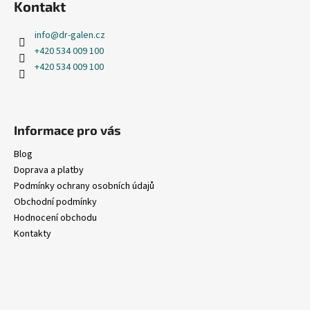
Kontakt
p
a
info
@
dr-galen.cz
t
+420 534 009 100
í
+420 534 009 100
Informace pro vás
Blog
Doprava a platby
Podmínky ochrany osobních údajů
Obchodní podmínky
Hodnocení obchodu
Kontakty