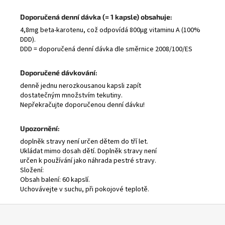
Doporučená denní dávka (= 1 kapsle) obsahuje:
4,8mg beta-karotenu, což odpovídá 800μg vitaminu A (100%
DDD).
DDD = doporučená denní dávka dle směrnice 2008/100/ES
Doporučené dávkování:
denně jednu nerozkousanou kapsli zapít
dostatečným množstvím tekutiny.
Nepřekračujte doporučenou denní dávku!
Upozornění:
doplněk stravy není určen dětem do tří let.
Ukládat mimo dosah dětí. Doplněk stravy není
určen k používání jako náhrada pestré stravy.
Složení:
Obsah balení: 60 kapslí.
Uchovávejte v suchu, při pokojové teplotě.
Z
á