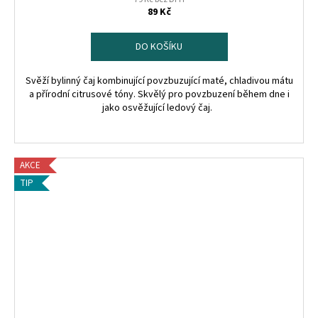
89 Kč
DO KOŠÍKU
Svěží bylinný čaj kombinující povzbuzující maté, chladivou mátu
a přírodní citrusové tóny. Skvělý pro povzbuzení během dne i
jako osvěžující ledový čaj.
AKCE
TIP