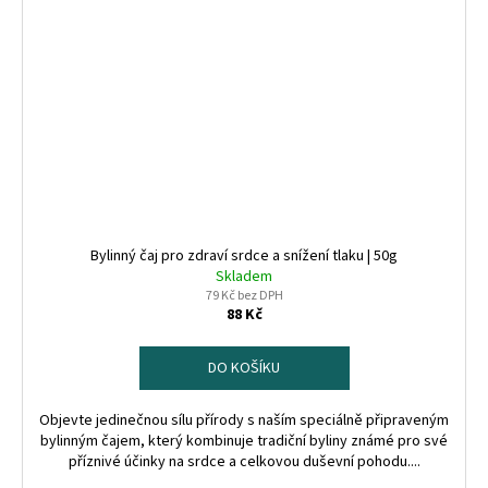
Bylinný čaj pro zdraví srdce a snížení tlaku | 50g
Skladem
79 Kč bez DPH
88 Kč
DO KOŠÍKU
Objevte jedinečnou sílu přírody s naším speciálně připraveným
bylinným čajem, který kombinuje tradiční byliny známé pro své
příznivé účinky na srdce a celkovou duševní pohodu....