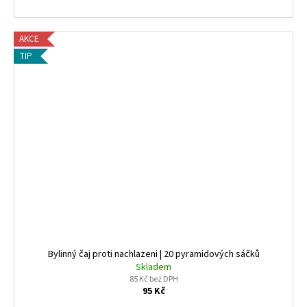
AKCE
TIP
Bylinný čaj proti nachlazeni | 20 pyramidových sáčků
Skladem
85 Kč bez DPH
95 Kč