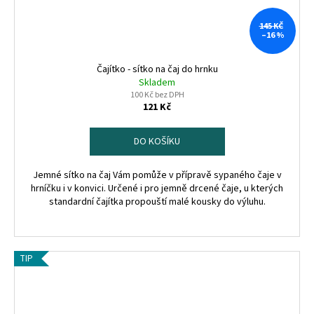
145 KČ
–16 %
Čajítko - sítko na čaj do hrnku
Skladem
100 Kč bez DPH
121 Kč
DO KOŠÍKU
Jemné sítko na čaj Vám pomůže v přípravě sypaného čaje v
hrníčku i v konvici. Určené i pro jemně drcené čaje, u kterých
standardní čajítka propouští malé kousky do výluhu.
TIP