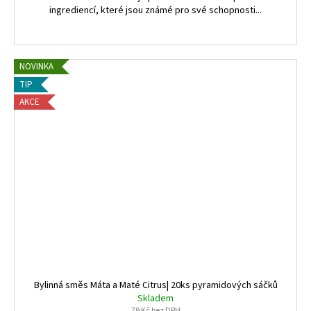
ingrediencí, které jsou známé pro své schopnosti...
NOVINKA
TIP
AKCE
Bylinná směs Máta a Maté Citrus| 20ks pyramidových sáčků
Skladem
79 Kč bez DPH