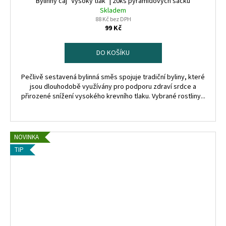
Bylinný čaj "Vysoký tlak" | 20ks pyramidových sáčků
Skladem
88 Kč bez DPH
99 Kč
DO KOŠÍKU
Pečlivě sestavená bylinná směs spojuje tradiční byliny, které
jsou dlouhodobě využívány pro podporu zdraví srdce a
přirozené snížení vysokého krevního tlaku. Vybrané rostliny...
NOVINKA
TIP