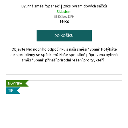
Bylinná směs "Spánek" | 20ks pyramidových sáčků
Skladem
88 Kč bez DPH
99 Kč
DO KOŠÍKU
Objevte klid nočního odpočinku s naší směsí "Spaní" Potýkáte
se s problémy se spánkem? Naše speciálně připravená bylinná
směs "Spaní" přináší přírodní řešení pro ty, kteří...
NOVINKA
TIP