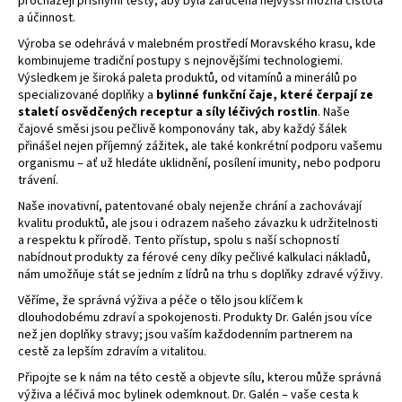
procházejí přísnými testy, aby byla zaručena nejvyšší možná čistota
a účinnost.
Výroba se odehrává v malebném prostředí Moravského krasu, kde
kombinujeme tradiční postupy s nejnovějšími technologiemi.
Výsledkem je široká paleta produktů, od vitamínů a minerálů po
specializované doplňky a
bylinné funkční čaje, které čerpají ze
staletí osvědčených receptur a síly léčivých rostlin
. Naše
čajové směsi jsou pečlivě komponovány tak, aby každý šálek
přinášel nejen příjemný zážitek, ale také konkrétní podporu vašemu
organismu – ať už hledáte uklidnění, posílení imunity, nebo podporu
trávení.
Naše inovativní, patentované obaly nejenže chrání a zachovávají
kvalitu produktů, ale jsou i odrazem našeho závazku k udržitelnosti
a respektu k přírodě. Tento přístup, spolu s naší schopností
nabídnout produkty za férové ceny díky pečlivé kalkulaci nákladů,
nám umožňuje stát se jedním z lídrů na trhu s doplňky zdravé výživy.
Věříme, že správná výživa a péče o tělo jsou klíčem k
dlouhodobému zdraví a spokojenosti. Produkty Dr. Galén jsou více
než jen doplňky stravy; jsou vaším každodenním partnerem na
cestě za lepším zdravím a vitalitou.
Připojte se k nám na této cestě a objevte sílu, kterou může správná
výživa a léčivá moc bylinek odemknout. Dr. Galén – vaše cesta k