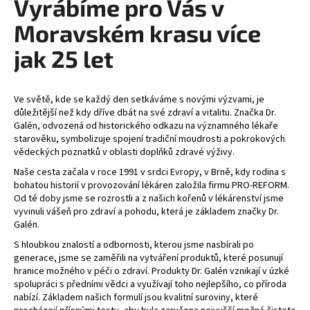
Vyrábíme pro Vás v
Moravském krasu více
jak 25 let
Ve světě, kde se každý den setkáváme s novými výzvami, je
důležitější než kdy dříve dbát na své zdraví a vitalitu. Značka Dr.
Galén, odvozená od historického odkazu na významného lékaře
starověku, symbolizuje spojení tradiční moudrosti a pokrokových
vědeckých poznatků v oblasti doplňků zdravé výživy.
Naše cesta začala v roce 1991 v srdci Evropy, v Brně, kdy rodina s
bohatou historií v provozování lékáren založila firmu PRO-REFORM.
Od té doby jsme se rozrostli a z našich kořenů v lékárenství jsme
vyvinuli vášeň pro zdraví a pohodu, která je základem značky Dr.
Galén.
S hloubkou znalostí a odbornosti, kterou jsme nasbírali po
generace, jsme se zaměřili na vytváření produktů, které posunují
hranice možného v péči o zdraví. Produkty Dr. Galén vznikají v úzké
spolupráci s předními vědci a využívají toho nejlepšího, co příroda
nabízí. Základem našich formulí jsou kvalitní suroviny, které