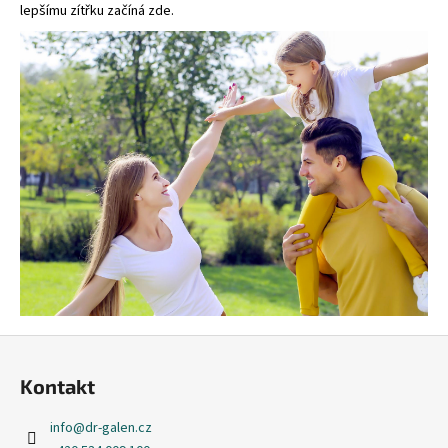
lepšímu zítřku začíná zde.
Z
á
Kontakt
p
a
info
@
dr-galen.cz