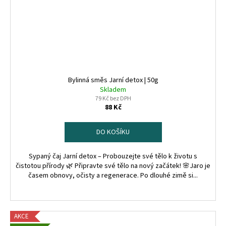
Bylinná směs Jarní detox | 50g
Skladem
79 Kč bez DPH
88 Kč
DO KOŠÍKU
Sypaný čaj Jarní detox – Probouzejte své tělo k životu s
čistotou přírody 🌿 Připravte své tělo na nový začátek! 🌸Jaro je
časem obnovy, očisty a regenerace. Po dlouhé zimě si...
AKCE