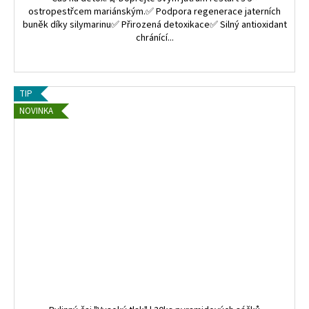
ostropestřcem mariánským.✅ Podpora regenerace jaterních
buněk díky silymarinu✅ Přirozená detoxikace✅ Silný antioxidant
chránící...
TIP
NOVINKA