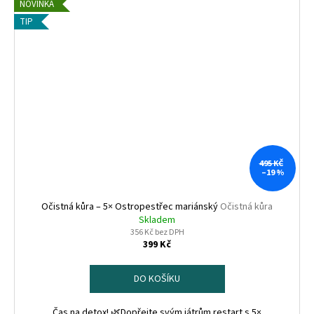
NOVINKA
TIP
495 KČ
–19 %
Očistná kůra – 5× Ostropestřec mariánský
Očistná kůra
Skladem
356 Kč bez DPH
399 Kč
DO KOŠÍKU
Čas na detox! 🌿Dopřejte svým játrům restart s 5×