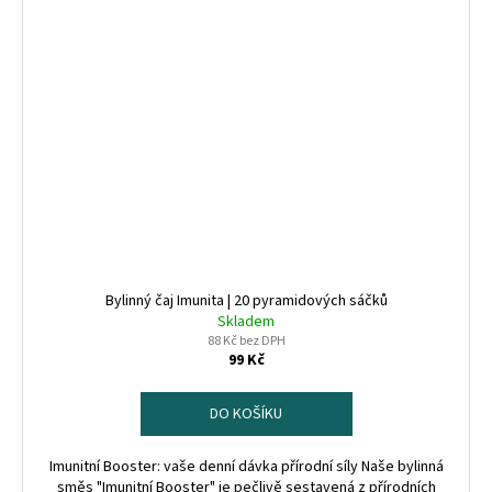
Bylinný čaj Imunita | 20 pyramidových sáčků
Skladem
88 Kč bez DPH
99 Kč
DO KOŠÍKU
Imunitní Booster: vaše denní dávka přírodní síly Naše bylinná
směs "Imunitní Booster" je pečlivě sestavená z přírodních