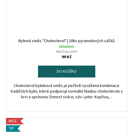
Bylinná směs "Cholesterol" | 20ks pyramidových sáčků
Skladem
88 Kč bez DPH
99 Kč
DO KOŠÍKU
Cholesterol bylinková směs je pečlivě vyvážená kombinace
tradičních bylin, které podporují normální hladinu cholesterolu v
krvi a správnou činnost srdce, cév i jater. Kopřiva,...
AKCE
TIP