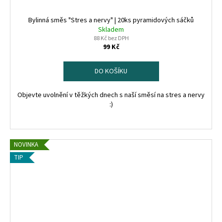
k
2
Bylinná směs "Stres a nervy" | 20ks pyramidových sáčků
Skladem
5
88 Kč bez DPH
99 Kč
l
DO KOŠÍKU
e
t
Objevte uvolnění v těžkých dnech s naší směsí na stres a nervy
:)
NOVINKA
TIP